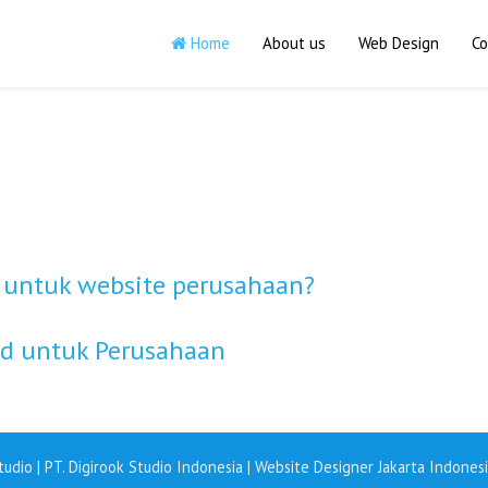
Home
About us
Web Design
Co
 untuk website perusahaan?
id untuk Perusahaan
udio | PT. Digirook Studio Indonesia | Website Designer Jakarta Indone