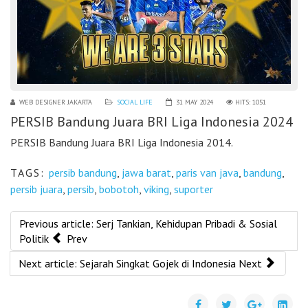
WEB DESIGNER JAKARTA
SOCIAL LIFE
31 MAY 2024
HITS: 1051
PERSIB Bandung Juara BRI Liga Indonesia 2024
PERSIB Bandung Juara BRI Liga Indonesia 2014.
TAGS:
persib bandung
,
jawa barat
,
paris van java
,
bandung
,
persib juara
,
persib
,
bobotoh
,
viking
,
suporter
Previous article: Serj Tankian, Kehidupan Pribadi & Sosial
Politik
Prev
Next article: Sejarah Singkat Gojek di Indonesia
Next